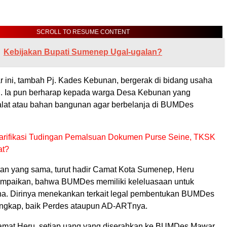
SCROLL TO RESUME CONTENT
Kebijakan Bupati Sumenep Ugal-ugalan?
ni, tambah Pj. Kades Kebunan, bergerak di bidang usaha
. Ia pun berharap kepada warga Desa Kebunan yang
lat atau bahan bangunan agar berbelanja di BUMDes
arifikasi Tudingan Pemalsuan Dokumen Purse Seine, TKSK
at?
n yang sama, turut hadir Camat Kota Sumenep, Heru
mpaikan, bahwa BUMDes memiliki keleluasaan untuk
a. Dirinya menekankan terkait legal pembentukan BUMDes
ngkap, baik Perdes ataupun AD-ARTnya.
amat Heru, setiap uang yang diserahkan ke BUMDes Mawar