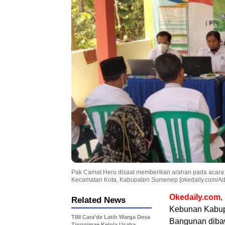
Pak Camat Heru disaat memberikan arahan pada acara
Kecamatan Kota, Kabupaten Sumenep [okedaily.com/Adi
Okedaily.com
,
Related News
Kebunan Kabupa
TIM Cara’de Latih Warga Desa
Bangunan diba
Tinggimae Kelola Usaha