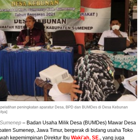
 pelatihan peningkatan aparatur Desa, BPD dan BUMDes di Desa Kebunan
tya]
Sumenep
– Badan Usaha Milik Desa (BUMDes) Mawar Desa
ten Sumenep, Jawa Timur, bergerak di bidang usaha Toko
wah kepemimpinan Direktur Ibu
Waki’ah, SE.
, yang juga