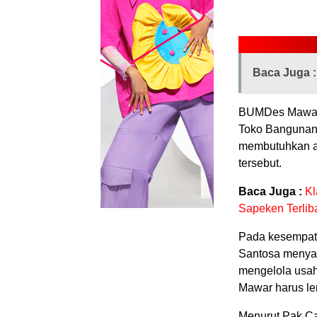
Baca Juga :
BUMDes Mawar i
Toko Bangunan
membutuhkan a
tersebut.
Baca Juga :
Kl
Sapeken Terlib
Pada kesempata
Santosa menya
mengelola usah
Mawar harus le
Menurut Pak C