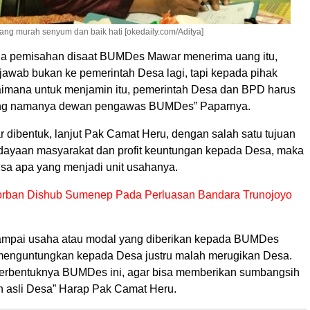
ng murah senyum dan baik hati [okedaily.com/Aditya]
ada pemisahan disaat BUMDes Mawar menerima uang itu,
awab bukan ke pemerintah Desa lagi, tapi kepada pihak
imana untuk menjamin itu, pemerintah Desa dan BPD harus
ng namanya dewan pengawas BUMDes” Paparnya.
ibentuk, lanjut Pak Camat Heru, dengan salah satu tujuan
ayaan masyarakat dan profit keuntungan kepada Desa, maka
isa apa yang menjadi unit usahanya.
rban Dishub Sumenep Pada Perluasan Bandara Trunojoyo
sampai usaha atau modal yang diberikan kepada BUMDes
menguntungkan kepada Desa justru malah merugikan Desa.
erbentuknya BUMDes ini, agar bisa memberikan sumbangsih
 asli Desa” Harap Pak Camat Heru.