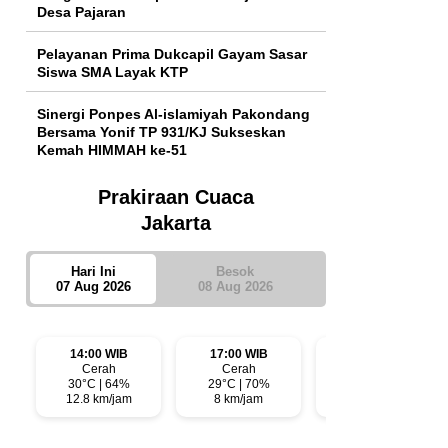
Desa Pajaran
Pelayanan Prima Dukcapil Gayam Sasar
Siswa SMA Layak KTP
Sinergi Ponpes Al-islamiyah Pakondang
Bersama Yonif TP 931/KJ Sukseskan
Kemah HIMMAH ke-51
Prakiraan Cuaca
Jakarta
Hari Ini
Besok
07 Aug 2026
08 Aug 2026
14:00 WIB
17:00 WIB
20:00 WIB
Cerah
Cerah
Cerah
30°C | 64%
29°C | 70%
28°C | 73%
12.8 km/jam
8 km/jam
6.1 km/jam