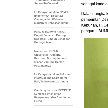
Secara Profesional
sebagai kandid
Le Cataya Hadirkan “Padel
Dalam rangka k
Experience”, Destinasi
pemerintah De
Olahraga dan Wellness
Modern di Denpasar Timur
Kebunan, H. Se
pengurus BUMD
Perkuat Ekonomi Rakyat,
Bupati Sumenep Dorong
Koperasi Tumbuh Sehat dan
Berdaya Saing
Mahasiswa KKN 02
Universitas Yudharta
Pasuruan Dorong Inovasi
Olahan Jagung, Berikut
Pelatihannya
Le Cataya Hadirkan Reformer
Pilates di The Cakra Hotel
Bali, Terbuka untuk Umum
Gandeng Investor, DPMPTSP
Sumenep Intensifkan
Pengawasan dan Bimbingan
LKPM