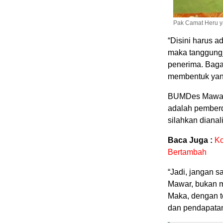
Pak Camat Heru ya
“Disini harus 
maka tanggungj
penerima. Baga
membentuk ya
BUMDes Mawar d
adalah pemberd
silahkan dianal
Baca Juga :
Ko
Bertambah
“Jadi, jangan 
Mawar, bukan 
Maka, dengan t
dan pendapatan