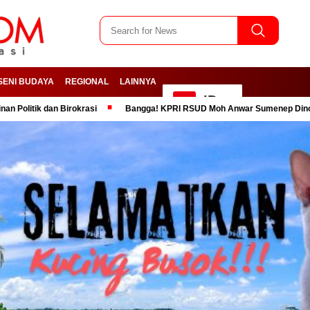
SENI BUDAYA
REGIONAL
LAINNYA
ID
 Birokrasi
Bangga! KPRI RSUD Moh Anwar Sumenep Dinobatkan Kopera