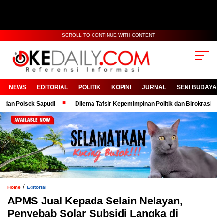
SCROLL TO CONTINUE WITH CONTENT
NEWS
EDITORIAL
POLITIK
KOPINI
JURNAL
SENI BUDAYA
k Sapudi
Dilema Tafsir Kepemimpinan Politik dan Birokrasi
Bangg
/
Home
Editorial
APMS Jual Kepada Selain Nelayan,
Penyebab Solar Subsidi Langka di