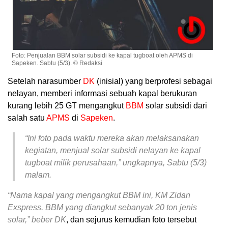
Foto: Penjualan BBM solar subsidi ke kapal tugboat oleh APMS di
Sapeken. Sabtu (5/3). © Redaksi
Setelah narasumber
DK
(inisial) yang berprofesi sebagai
nelayan, memberi informasi sebuah kapal berukuran
kurang lebih 25 GT mengangkut
BBM
solar subsidi dari
salah satu
APMS
di
Sapeken
.
“Ini foto pada waktu mereka akan melaksanakan
kegiatan, menjual solar subsidi nelayan ke kapal
tugboat milik perusahaan,” ungkapnya, Sabtu (5/3)
malam.
“Nama kapal yang mengangkut BBM ini, KM Zidan
Exspress. BBM yang diangkut sebanyak 20 ton jenis
solar,” beber DK
, dan sejurus kemudian foto tersebut