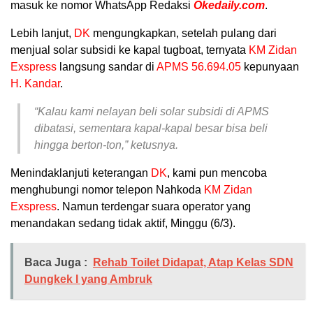
masuk ke nomor WhatsApp Redaksi
Okedaily.com
.
Lebih lanjut,
DK
mengungkapkan, setelah pulang dari
menjual solar subsidi ke kapal tugboat, ternyata
KM Zidan
Exspress
langsung sandar di
APMS 56.694.05
kepunyaan
H. Kandar
.
“Kalau kami nelayan beli solar subsidi di APMS
dibatasi, sementara kapal-kapal besar bisa beli
hingga berton-ton,” ketusnya.
Menindaklanjuti keterangan
DK
, kami pun mencoba
menghubungi nomor telepon Nahkoda
KM Zidan
Exspress
. Namun terdengar suara operator yang
menandakan sedang tidak aktif, Minggu (6/3).
Baca Juga :
Rehab Toilet Didapat, Atap Kelas SDN
Dungkek I yang Ambruk