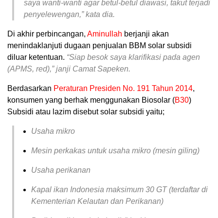
saya wanti-wanti agar betul-betul diawasi, takut terjadi
penyelewengan,” kata dia.
Di akhir perbincangan,
Aminullah
berjanji akan
menindaklanjuti dugaan penjualan BBM solar subsidi
diluar ketentuan.
“Siap besok saya klarifikasi pada agen
(APMS, red),” janji Camat Sapeken.
Berdasarkan
Peraturan Presiden No. 191 Tahun 2014
,
konsumen yang berhak menggunakan Biosolar (
B30
)
Subsidi atau lazim disebut solar subsidi yaitu;
Usaha mikro
Mesin perkakas untuk usaha mikro (mesin giling)
Usaha perikanan
Kapal ikan Indonesia maksimum 30 GT (terdaftar di
Kementerian Kelautan dan Perikanan)