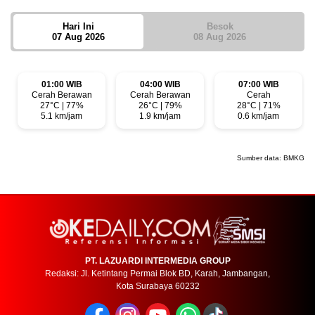
Hari Ini
Besok
07 Aug 2026
08 Aug 2026
01:00 WIB
04:00 WIB
07:00 WIB
Cerah Berawan
Cerah Berawan
Cerah
27°C | 77%
26°C | 79%
28°C | 71%
5.1 km/jam
1.9 km/jam
0.6 km/jam
Sumber data:
BMKG
PT. LAZUARDI INTERMEDIA GROUP
Redaksi: Jl. Ketintang Permai Blok BD, Karah, Jambangan,
Kota Surabaya 60232