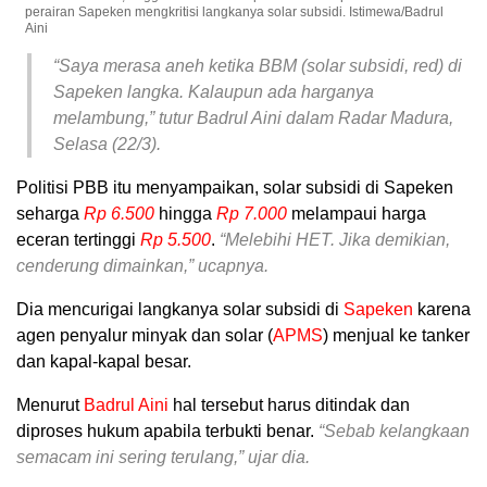
perairan Sapeken mengkritisi langkanya solar subsidi. Istimewa/Badrul
Aini
“Saya merasa aneh ketika BBM (solar subsidi, red) di
Sapeken langka. Kalaupun ada harganya
melambung,” tutur Badrul Aini dalam Radar Madura,
Selasa (22/3).
Politisi PBB itu menyampaikan, solar subsidi di Sapeken
seharga
Rp 6.500
hingga
Rp 7.000
melampaui harga
eceran tertinggi
Rp 5.500
.
“Melebihi HET. Jika demikian,
cenderung dimainkan,” ucapnya.
Dia mencurigai langkanya solar subsidi di
Sapeken
karena
agen penyalur minyak dan solar (
APMS
) menjual ke tanker
dan kapal-kapal besar.
Menurut
Badrul Aini
hal tersebut harus ditindak dan
diproses hukum apabila terbukti benar.
“Sebab kelangkaan
semacam ini sering terulang,” ujar dia.