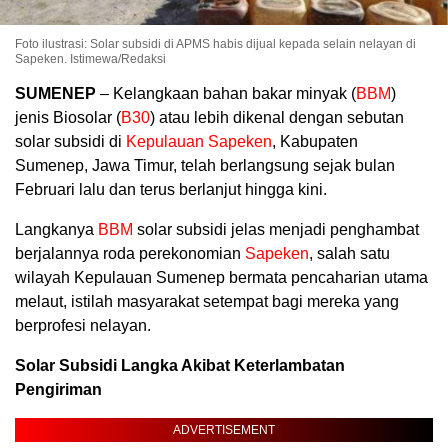
Foto ilustrasi: Solar subsidi di APMS habis dijual kepada selain nelayan di
Sapeken. Istimewa/Redaksi
SUMENEP
– Kelangkaan bahan bakar minyak (
BBM
)
jenis Biosolar (
B30
) atau lebih dikenal dengan sebutan
solar subsidi di
Kepulauan Sapeken
, Kabupaten
Sumenep, Jawa Timur, telah berlangsung sejak bulan
Februari lalu dan terus berlanjut hingga kini.
Langkanya
BBM
solar subsidi jelas menjadi penghambat
berjalannya roda perekonomian
Sapeken
, salah satu
wilayah Kepulauan Sumenep bermata pencaharian utama
melaut, istilah masyarakat setempat bagi mereka yang
berprofesi nelayan.
Solar Subsidi Langka Akibat Keterlambatan
Pengiriman
ADVERTISEMENT