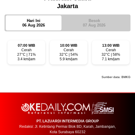
Jakarta
Hari Ini
Besok
06 Aug 2026
07 Aug 2026
07:00 WIB
10:00 WIB
13:00 WIB
Cerah
Cerah
Cerah
27°C | 71%
32°C | 54%
32°C | 58%
3.4 km/jam
5.9 km/jam
7.1 km/jam
Sumber data:
BMKG
PT. LAZUARDI INTERMEDIA GROUP
Redaksi: Jl. Ketintang Permai Blok BD, Karah, Jambangan,
Kota Surabaya 60232