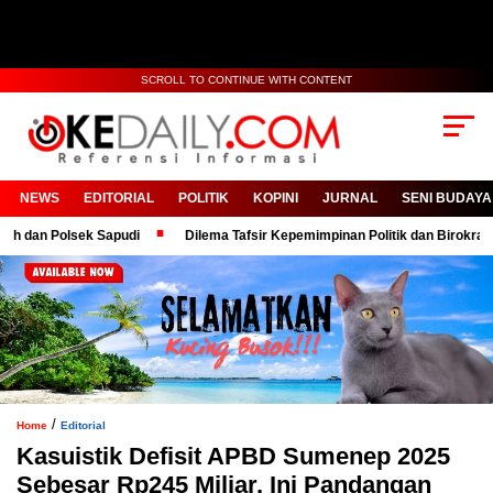
SCROLL TO CONTINUE WITH CONTENT
NEWS
EDITORIAL
POLITIK
KOPINI
JURNAL
SENI BUDAYA
Polsek Sapudi
Dilema Tafsir Kepemimpinan Politik dan Birokrasi
/
Home
Editorial
Kasuistik Defisit APBD Sumenep 2025
Sebesar Rp245 Miliar, Ini Pandangan