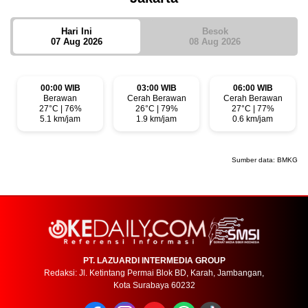
Hari Ini
Besok
07 Aug 2026
08 Aug 2026
00:00 WIB
03:00 WIB
06:00 WIB
Berawan
Cerah Berawan
Cerah Berawan
27°C | 76%
26°C | 79%
27°C | 77%
5.1 km/jam
1.9 km/jam
0.6 km/jam
Sumber data:
BMKG
PT. LAZUARDI INTERMEDIA GROUP
Redaksi: Jl. Ketintang Permai Blok BD, Karah, Jambangan,
Kota Surabaya 60232