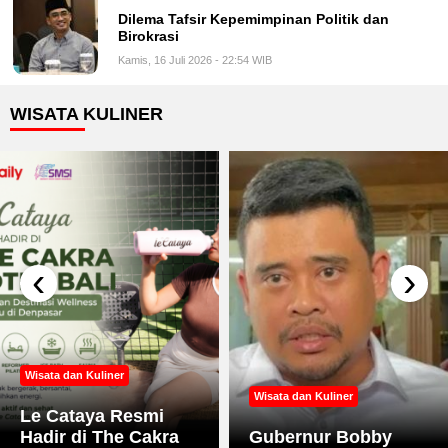
Dilema Tafsir Kepemimpinan Politik dan
Birokrasi
Kamis, 16 Juli 2026 - 22:54 WIB
WISATA KULINER
‹
›
Wisata dan Kuliner
Wisata dan Kuliner
Le Cataya Resmi
Hadir di The Cakra
Gubernur Bobby