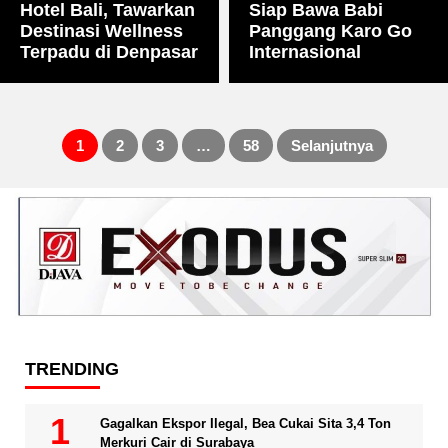
Hotel Bali, Tawarkan
Siap Bawa Babi
Destinasi Wellness
Panggang Karo Go
Terpadu di Denpasar
Internasional
1
2
3
…
58
Selanjutnya
Paginasi
pos
TRENDING
Gagalkan Ekspor Ilegal, Bea Cukai Sita 3,4 Ton
Merkuri Cair di Surabaya