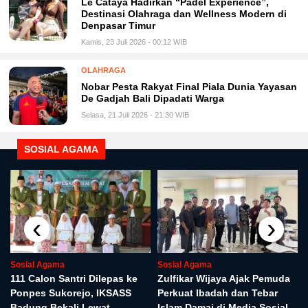
Le Cataya Hadirkan “Padel Experience”,
Destinasi Olahraga dan Wellness Modern di
Denpasar Timur
Kamis, 23 Juli 2026 - 00:12 WIB
OLAHRAGA
Nobar Pesta Rakyat Final Piala Dunia Yayasan
De Gadjah Bali Dipadati Warga
Selasa, 21 Juli 2026 - 21:30 WIB
SOSIAL AGAMA
‹
›
Sosial Agama
Sosial Agama
r
111 Calon Santri Dilepas ke
Zulfikar Wijaya Ajak Pemuda
Ponpes Sukorejo, IKSASS
Perkuat Ibadah dan Tebar
Badung Bekali Lewat
Islam Damai di Media Sosial