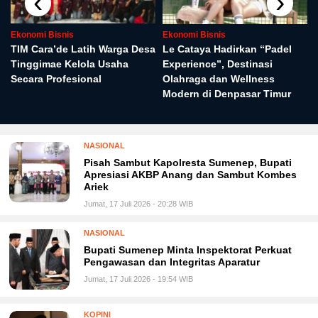
‹
›
Ekonomi Bisnis
Ekonomi Bisnis
TIM Cara’de Latih Warga Desa
Le Cataya Hadirkan “Padel
Tinggimae Kelola Usaha
Experience”, Destinasi
Secara Profesional
Olahraga dan Wellness
Modern di Denpasar Timur
NASIONAL
Pisah Sambut Kapolresta Sumenep, Bupati
Apresiasi AKBP Anang dan Sambut Kombes
Ariek
Jumat, 17 Juli 2026 - 20:28 WIB
NASIONAL
Bupati Sumenep Minta Inspektorat Perkuat
Pengawasan dan Integritas Aparatur
Jumat, 17 Juli 2026 - 19:54 WIB
KOPINI