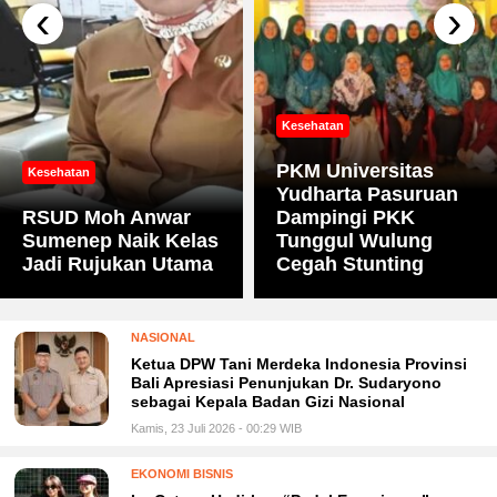
‹
›
Kesehatan
PKM Universitas
Kesehatan
Yudharta Pasuruan
RSUD Moh Anwar
Dampingi PKK
Sumenep Naik Kelas
Tunggul Wulung
Jadi Rujukan Utama
Cegah Stunting
NASIONAL
Ketua DPW Tani Merdeka Indonesia Provinsi
Bali Apresiasi Penunjukan Dr. Sudaryono
sebagai Kepala Badan Gizi Nasional
Kamis, 23 Juli 2026 - 00:29 WIB
EKONOMI BISNIS