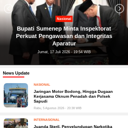
Next
Previous
Kesehatan
PKM Universitas Yudharta Pasuruan
Dampingi PKK Tunggul Wulung Cegah
Stunting
Kamis, 16 Juli 2026 - 19:37 WIB
News Update
NASIONAL
Jaringan Motor Bodong, Hingga Dugaan
Kerjasama Oknum Penadah dan Polsek
Sapudi
Rabu, 5 Agustus 2026 - 20:38 WIB
INTERNASIONAL
Juanda Steril, Penyelundupan Narkotika