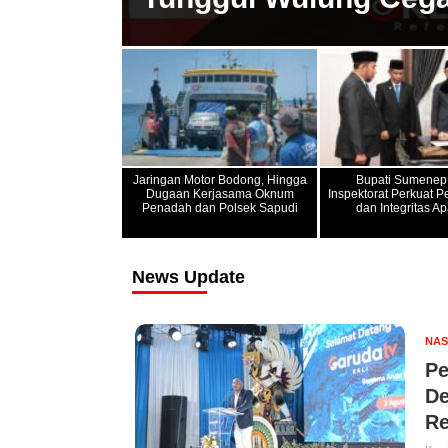
Jaringan Motor Bodong, Hingga
Bupati Sumenep
Dugaan Kerjasama Oknum
Inspektorat Perkuat 
Penadah dan Polsek Sapudi
dan Integritas Ap
News Update
NAS
Pe
De
Re