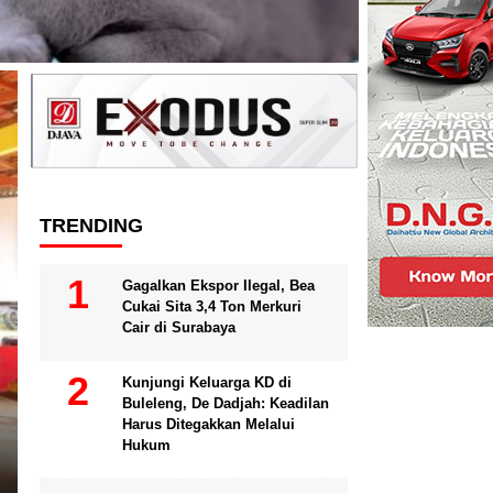
Headline
TRENDING
Gagalkan Ekspor Ilegal, Bea
Cukai Sita 3,4 Ton Merkuri
Cair di Surabaya
Kunjungi Keluarga KD di
Buleleng, De Dadjah: Keadilan
NASIONAL
Harus Ditegakkan Melalui
PC PMII Denpasar Dukung K
Hukum
Prabowo dalam Pemberanta