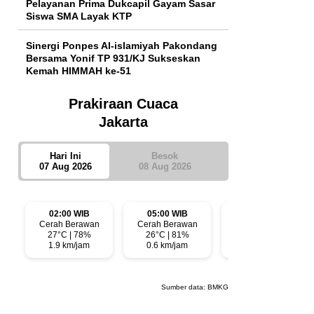
Pelayanan Prima Dukcapil Gayam Sasar
Siswa SMA Layak KTP
Sinergi Ponpes Al-islamiyah Pakondang
Bersama Yonif TP 931/KJ Sukseskan
Kemah HIMMAH ke-51
Prakiraan Cuaca
Jakarta
Hari Ini
Besok
07 Aug 2026
08 Aug 2026
02:00 WIB
05:00 WIB
08:00 WIB
Cerah Berawan
Cerah Berawan
Cerah
27°C | 78%
26°C | 81%
29°C | 63%
1.9 km/jam
0.6 km/jam
2.4 km/jam
Sumber data:
BMKG