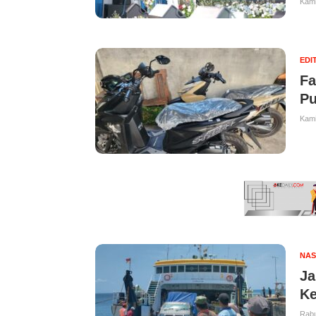
Kami
EDI
Fa
Pu
Kami
NAS
Ja
Ke
Rabu