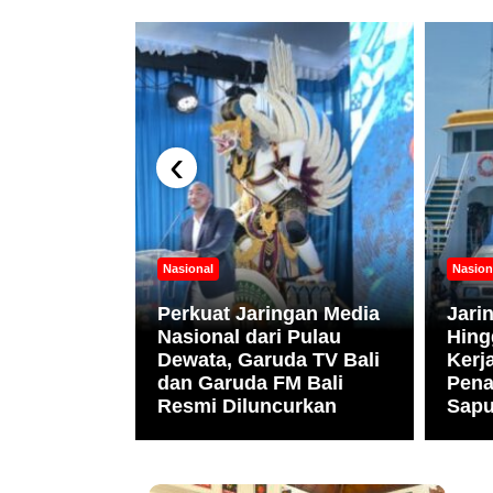
‹
ni
Nasional
Nasion
nesia
Apresiasi
Perkuat Jaringan Media
Jari
r.
Nasional dari Pulau
Hing
bagai
Dewata, Garuda TV Bali
Ker
Gizi
dan Garuda FM Bali
Pena
Resmi Diluncurkan
Sapu