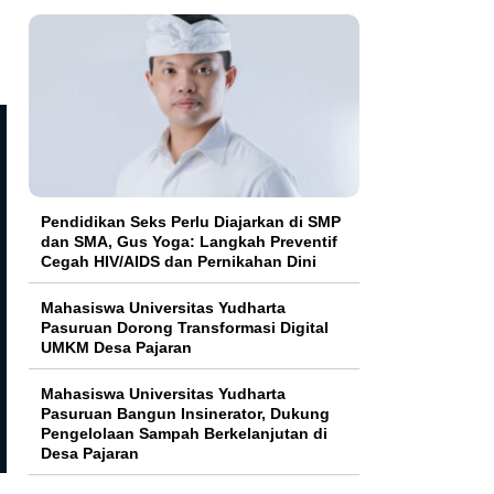
Pendidikan Seks Perlu Diajarkan di SMP
dan SMA, Gus Yoga: Langkah Preventif
Cegah HIV/AIDS dan Pernikahan Dini
Mahasiswa Universitas Yudharta
Pasuruan Dorong Transformasi Digital
Editorial
Editorial
UMKM Desa Pajaran
Menjaga Marwah Bank Daerah,
Kredit Berbasis Kedekatan 
Tanggung Jawab Bupati Sumenep
Bhakti Sumekar, Langgar Re
Mahasiswa Universitas Yudharta
Tak Bisa Dihindari
Perbankan?
Pasuruan Bangun Insinerator, Dukung
Pengelolaan Sampah Berkelanjutan di
Desa Pajaran