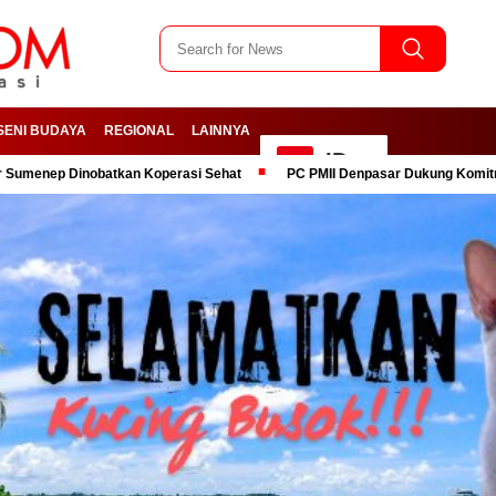
SENI BUDAYA
REGIONAL
LAINNYA
ID
atkan Koperasi Sehat
PC PMII Denpasar Dukung Komitmen Presiden P