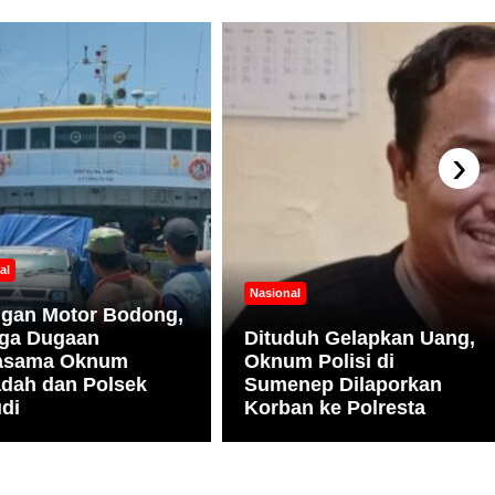
›
al
Nasional
ngan Motor Bodong,
ga Dugaan
Dituduh Gelapkan Uang,
jasama Oknum
Oknum Polisi di
dah dan Polsek
Sumenep Dilaporkan
di
Korban ke Polresta