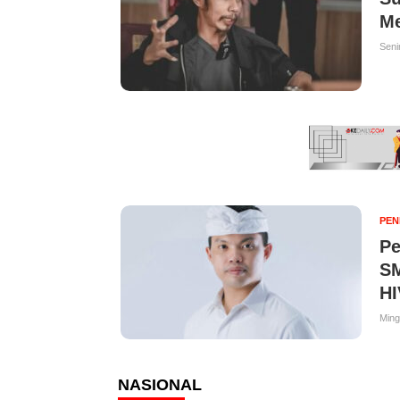
Me
Seni
PEN
Pe
SM
HI
Ming
NASIONAL