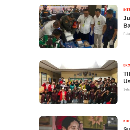
INT
Ju
Ba
Rabu
EKO
TI
Us
Sela
KOP
Su