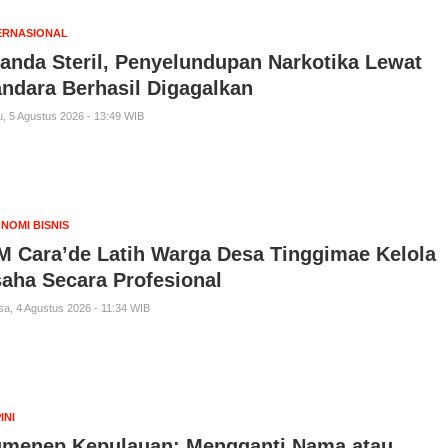
ERNASIONAL
anda Steril, Penyelundupan Narkotika Lewat
ndara Berhasil Digagalkan
, 5 Agustus 2026 - 13:49 WIB
NOMI BISNIS
M Cara’de Latih Warga Desa Tinggimae Kelola
aha Secara Profesional
sa, 4 Agustus 2026 - 11:34 WIB
INI
menep Kepulauan: Mengganti Nama atau