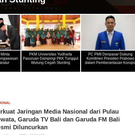
 Minta
PKM Universitas Yudharta
PC PMII Denpasar Dukung
Pengawasan
Pasuruan Dampingi PKK Tunggul
Komitmen Presiden Prabowo
aratur
Wulung Cegah Stunting
dalam Pemberantasan Korups
IONAL
rkuat Jaringan Media Nasional dari Pulau
wata, Garuda TV Bali dan Garuda FM Bali
smi Diluncurkan