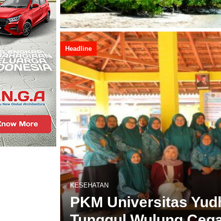
Headline
KESEHATAN
PKM Universitas Yud
Tunggul Wulung Cega