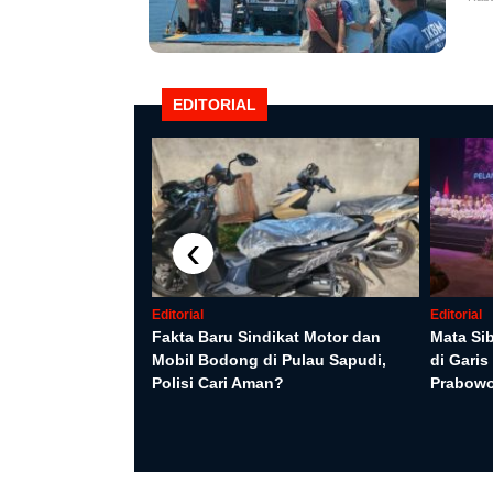
EDITORIAL
‹
Editorial
Editorial
Fakta Baru Sindikat Motor dan
Mata Si
Mobil Bodong di Pulau Sapudi,
di Gari
yaan WNA oleh
Polisi Cari Aman?
Prabow
ang Monica
ik ke Penyidikan