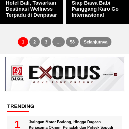
Hotel Bali, Tawarkan
Siap Bawa Babi
Destinasi Wellness
Panggang Karo Go
Terpadu di Denpasar
Internasional
1
2
3
…
58
Selanjutnya
Paginasi
pos
TRENDING
Jaringan Motor Bodong, Hingga Dugaan
Kerjasama Oknum Penadah dan Polsek Sapudi