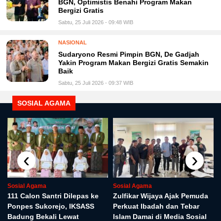
BGN, Optimistis Benahi Program Makan
Bergizi Gratis
Sabtu, 25 Juli 2026 - 09:48 WIB
NASIONAL
Sudaryono Resmi Pimpin BGN, De Gadjah
Yakin Program Makan Bergizi Gratis Semakin
Baik
Sabtu, 25 Juli 2026 - 09:37 WIB
SOSIAL AGAMA
‹
›
Sosial Agama
Sosial Agama
r
111 Calon Santri Dilepas ke
Zulfikar Wijaya Ajak Pemuda
Ponpes Sukorejo, IKSASS
Perkuat Ibadah dan Tebar
Badung Bekali Lewat
Islam Damai di Media Sosial