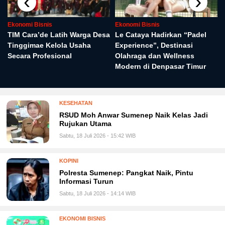
‹
›
Ekonomi Bisnis
Ekonomi Bisnis
TIM Cara’de Latih Warga Desa
Le Cataya Hadirkan “Padel
Tinggimae Kelola Usaha
Experience”, Destinasi
Secara Profesional
Olahraga dan Wellness
Modern di Denpasar Timur
KESEHATAN
RSUD Moh Anwar Sumenep Naik Kelas Jadi
Rujukan Utama
Sabtu, 18 Juli 2026 - 15:42 WIB
KOPINI
Polresta Sumenep: Pangkat Naik, Pintu
Informasi Turun
Sabtu, 18 Juli 2026 - 14:14 WIB
EKONOMI BISNIS