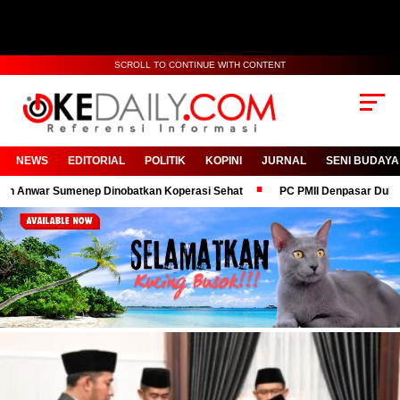
SCROLL TO CONTINUE WITH CONTENT
NEWS
EDITORIAL
POLITIK
KOPINI
JURNAL
SENI BUDAYA
enep Dinobatkan Koperasi Sehat
PC PMII Denpasar Dukung Komitmen 