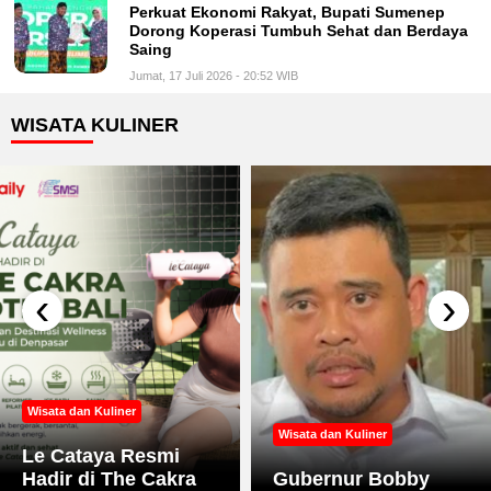
Perkuat Ekonomi Rakyat, Bupati Sumenep
Dorong Koperasi Tumbuh Sehat dan Berdaya
Saing
Jumat, 17 Juli 2026 - 20:52 WIB
WISATA KULINER
‹
›
Wisata dan Kuliner
Wisata dan Kuliner
Le Cataya Resmi
Hadir di The Cakra
Gubernur Bobby