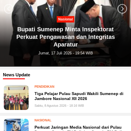
Next
Previous
Kesehatan
PKM Universitas Yudharta Pasuruan
Dampingi PKK Tunggul Wulung Cegah
Stunting
Kamis, 16 Juli 2026 - 19:37 WIB
News Update
PENDIDIKAN
Tiga Pelajar Pulau Sapudi Wakili Sumenep di
Jambore Nasional XII 2026
Sabtu, 8 Agustus 2026 - 18:16 WIB
NASIONAL
Perkuat Jaringan Media Nasional dari Pulau