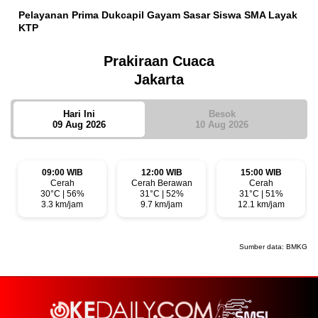
Pelayanan Prima Dukcapil Gayam Sasar Siswa SMA Layak
KTP
Prakiraan Cuaca
Jakarta
Hari Ini
Besok
09 Aug 2026
10 Aug 2026
09:00 WIB
12:00 WIB
15:00 WIB
Cerah
Cerah Berawan
Cerah
30°C | 56%
31°C | 52%
31°C | 51%
3.3 km/jam
9.7 km/jam
12.1 km/jam
Sumber data:
BMKG