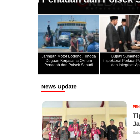
Jaringan Motor Bodong, Hingga
Bupati Sumenep
Dugaan Kerjasama Oknum
Inspektorat Perkuat 
Penadah dan Polsek Sapudi
dan Integritas Ap
News Update
PEN
Ti
Ja
Sabt