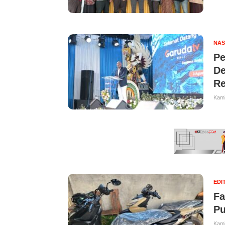
NAS
Pe
De
Re
Kami
EDI
Fa
Pu
Kami