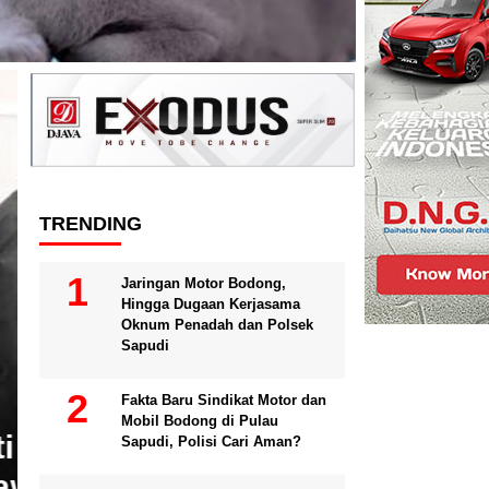
Headline
TRENDING
Jaringan Motor Bodong,
Hingga Dugaan Kerjasama
Oknum Penadah dan Polsek
Sapudi
Fakta Baru Sindikat Motor dan
NASIONAL
Mobil Bodong di Pulau
Bupati Sumenep Minta Inspe
Sapudi, Polisi Cari Aman?
Pengawasan dan Integritas 