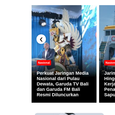
‹
ni
Nasional
Nasion
nesia
Apresiasi
Perkuat Jaringan Media
Jari
r.
Nasional dari Pulau
Hing
bagai
Dewata, Garuda TV Bali
Ker
Gizi
dan Garuda FM Bali
Pena
Resmi Diluncurkan
Sapu