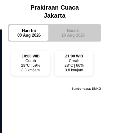
Prakiraan Cuaca
Jakarta
Hari Ini
Besok
09 Aug 2026
10 Aug 2026
18:00 WIB
21:00 WIB
Cerah
Cerah
29°C | 59%
28°C | 66%
8.3 km/jam
3.8 km/jam
Sumber data:
BMKG
Editorial
Editorial
Menjaga Marwah Bank Daerah,
Kredit Berbasis Kedekatan 
Tanggung Jawab Bupati Sumenep
Bhakti Sumekar, Langgar Re
Tak Bisa Dihindari
Perbankan?