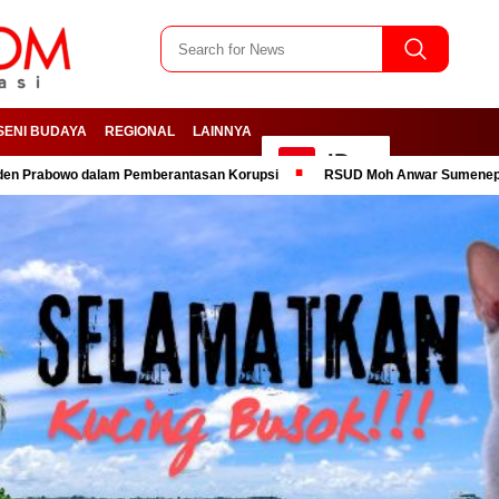
SENI BUDAYA
REGIONAL
LAINNYA
ID
am Pemberantasan Korupsi
RSUD Moh Anwar Sumenep Siap Jadi Pusat