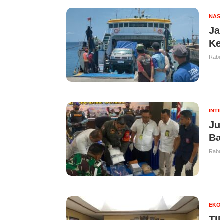
NAS
Ja
Ke
Rabu
INT
Ju
Ba
Rabu
EKO
TI