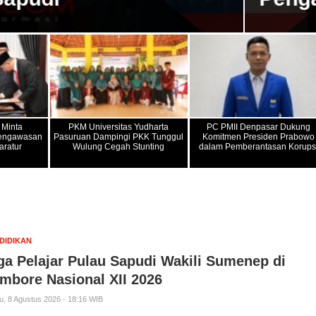
 Minta
PKM Universitas Yudharta
PC PMII Denpasar Dukung
Pengawasan
Pasuruan Dampingi PKK Tunggul
Komitmen Presiden Prabowo
aratur
Wulung Cegah Stunting
dalam Pemberantasan Korups
DIDIKAN
ga Pelajar Pulau Sapudi Wakili Sumenep di
mbore Nasional XII 2026
u, 8 Agustus 2026 - 18:16 WIB