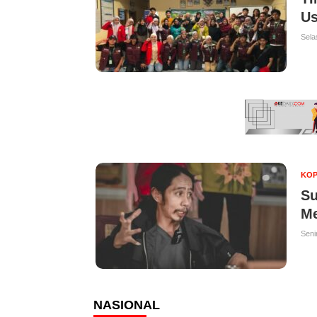
Us
Sela
KOP
Su
Me
Seni
NASIONAL