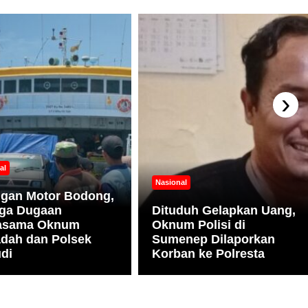
›
al
Nasional
ngan Motor Bodong,
ga Dugaan
Dituduh Gelapkan Uang,
jasama Oknum
Oknum Polisi di
dah dan Polsek
Sumenep Dilaporkan
di
Korban ke Polresta