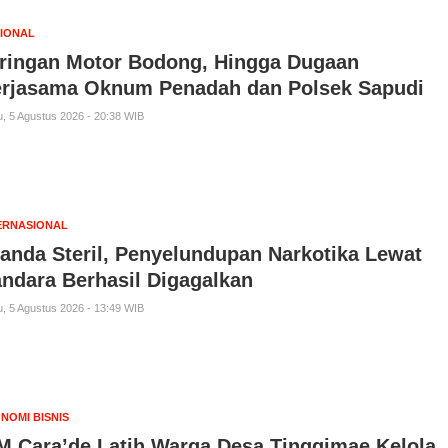
IONAL
ringan Motor Bodong, Hingga Dugaan
rjasama Oknum Penadah dan Polsek Sapudi
, 5 Agustus 2026 - 20:38 WIB
ERNASIONAL
anda Steril, Penyelundupan Narkotika Lewat
ndara Berhasil Digagalkan
, 5 Agustus 2026 - 13:49 WIB
NOMI BISNIS
M Cara’de Latih Warga Desa Tinggimae Kelola