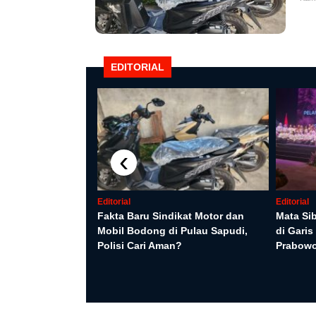
EDITORIAL
‹
Editorial
Editorial
Fakta Baru Sindikat Motor dan
Mata Si
Mobil Bodong di Pulau Sapudi,
di Gari
yaan WNA oleh
Polisi Cari Aman?
Prabow
ang Monica
ik ke Penyidikan