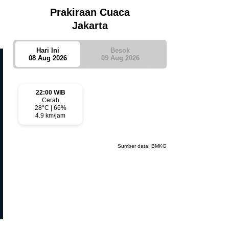
Prakiraan Cuaca
Jakarta
Hari Ini
Besok
08 Aug 2026
09 Aug 2026
22:00 WIB
Cerah
28°C | 66%
4.9 km/jam
Sumber data:
BMKG
Editorial
Editorial
Menjaga Marwah Bank Daerah,
Kredit Berbasis Kedekatan 
Tanggung Jawab Bupati Sumenep
Bhakti Sumekar, Langgar Re
Tak Bisa Dihindari
Perbankan?