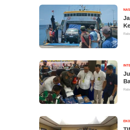
NAS
Ja
Ke
Rabu
INT
Ju
Ba
Rabu
EKO
TI