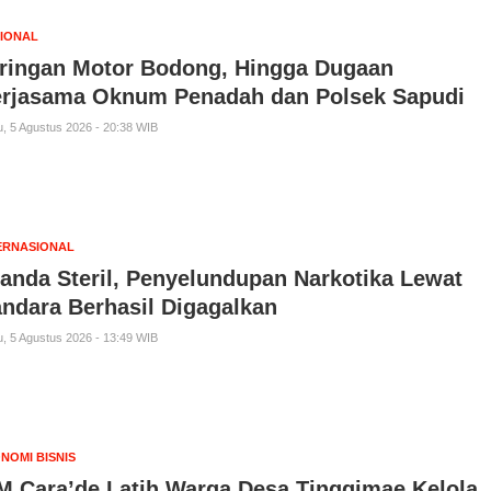
IONAL
ringan Motor Bodong, Hingga Dugaan
rjasama Oknum Penadah dan Polsek Sapudi
, 5 Agustus 2026 - 20:38 WIB
ERNASIONAL
anda Steril, Penyelundupan Narkotika Lewat
ndara Berhasil Digagalkan
, 5 Agustus 2026 - 13:49 WIB
NOMI BISNIS
M Cara’de Latih Warga Desa Tinggimae Kelola