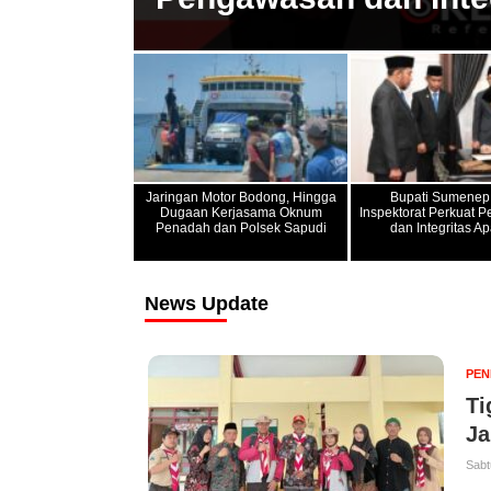
Jaringan Motor Bodong, Hingga
Bupati Sumenep
Dugaan Kerjasama Oknum
Inspektorat Perkuat 
Penadah dan Polsek Sapudi
dan Integritas Ap
News Update
PEN
Ti
Ja
Sabt