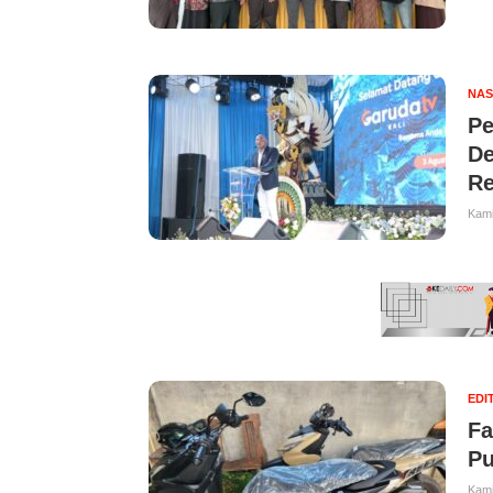
NAS
Pe
De
Re
Kami
EDI
Fa
Pu
Kami