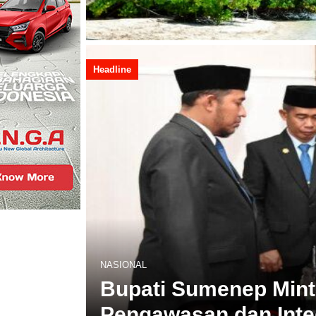
Headline
KESEHATAN
PKM Universitas Yud
Tunggul Wulung Cega