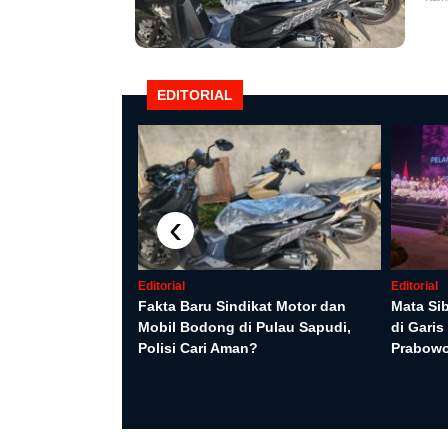
EDITORIAL
‹
Editorial
Editorial
Fakta Baru Sindikat Motor dan
Mata Si
Mobil Bodong di Pulau Sapudi,
di Gari
yaan WNA oleh
Polisi Cari Aman?
Prabow
ang Monica
ik ke Penyidikan