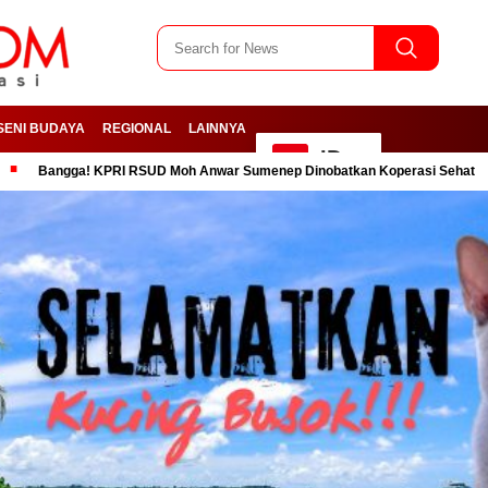
SENI BUDAYA
REGIONAL
LAINNYA
ID
KPRI RSUD Moh Anwar Sumenep Dinobatkan Koperasi Sehat
PC PMII D