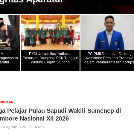
 Minta
PKM Universitas Yudharta
PC PMII Denpasar Dukung
Pengawasan
Pasuruan Dampingi PKK Tunggul
Komitmen Presiden Prabowo
aratur
Wulung Cegah Stunting
dalam Pemberantasan Korups
DIDIKAN
ga Pelajar Pulau Sapudi Wakili Sumenep di
mbore Nasional XII 2026
u, 8 Agustus 2026 - 18:16 WIB