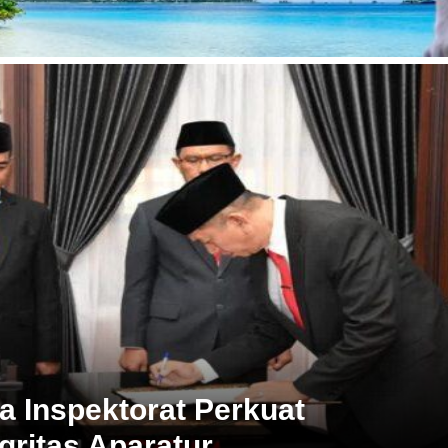
harta Pasuruan Dampingi PKK
h Stunting