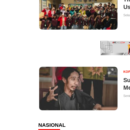
Us
Sela
KOP
Su
Me
Seni
NASIONAL