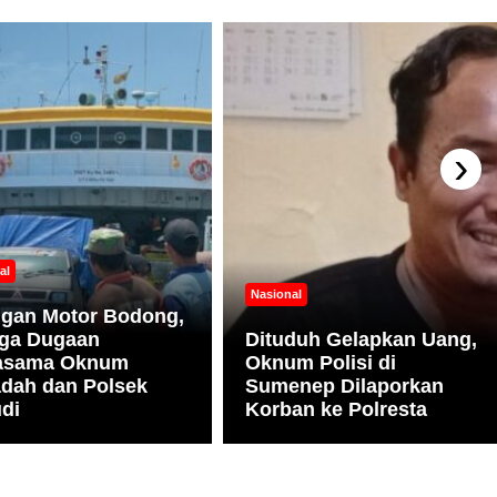
›
al
Nasional
ngan Motor Bodong,
ga Dugaan
Dituduh Gelapkan Uang,
jasama Oknum
Oknum Polisi di
dah dan Polsek
Sumenep Dilaporkan
di
Korban ke Polresta