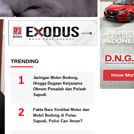
Headline
TRENDING
Jaringan Motor Bodong,
Hingga Dugaan Kerjasama
Oknum Penadah dan Polsek
Sapudi
Fakta Baru Sindikat Motor dan
NASIONAL
Mobil Bodong di Pulau
PC PMII Denpasar Dukung K
Sapudi, Polisi Cari Aman?
Prabowo dalam Pemberanta