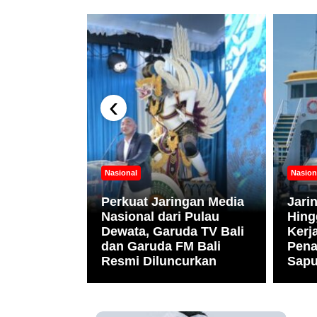
‹
ni
Nasional
Nasion
nesia
Apresiasi
Perkuat Jaringan Media
Jari
r.
Nasional dari Pulau
Hing
bagai
Dewata, Garuda TV Bali
Ker
Gizi
dan Garuda FM Bali
Pena
Resmi Diluncurkan
Sapu