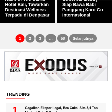
Hotel Bali, Tawarkan
Siap Bawa Babi
Destinasi Wellness
Panggang Karo Go
Terpadu di Denpasar
Internasional
1
2
3
…
58
Selanjutnya
Paginasi
pos
TRENDING
Gagalkan Ekspor Ilegal, Bea Cukai Sita 3,4 Ton