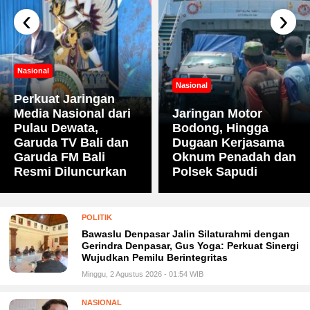
‹
›
Nasional
Nasional
Perkuat Jaringan
Media Nasional dari
Jaringan Motor
Pulau Dewata,
Bodong, Hingga
Garuda TV Bali dan
Dugaan Kerjasama
Garuda FM Bali
Oknum Penadah dan
Resmi Diluncurkan
Polsek Sapudi
POLITIK
Bawaslu Denpasar Jalin Silaturahmi dengan
Gerindra Denpasar, Gus Yoga: Perkuat Sinergi
Wujudkan Pemilu Berintegritas
Minggu, 2 Agustus 2026 - 01:54 WIB
NASIONAL