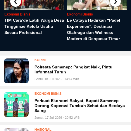
‹
›
Ekonomi Bisnis
Ekonomi Bisnis
TIM Cara’de Latih Warga Desa
Le Cataya Hadirkan “Padel
Tinggimae Kelola Usaha
Experience”, Destinasi
Secara Profesional
Olahraga dan Wellness
Modern di Denpasar Timur
KOPINI
Polresta Sumenep: Pangkat Naik, Pintu
Informasi Turun
Sabtu, 18 Juli 2026 - 14:14 WIB
EKONOMI BISNIS
Perkuat Ekonomi Rakyat, Bupati Sumenep
Dorong Koperasi Tumbuh Sehat dan Berdaya
Saing
Jumat, 17 Juli 2026 - 20:52 WIB
NASIONAL