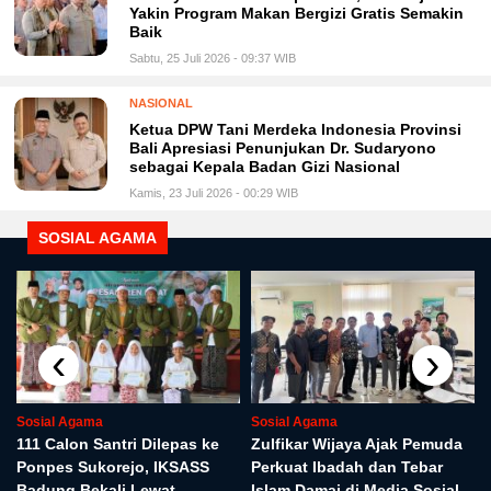
Yakin Program Makan Bergizi Gratis Semakin
Baik
Sabtu, 25 Juli 2026 - 09:37 WIB
NASIONAL
Ketua DPW Tani Merdeka Indonesia Provinsi
Bali Apresiasi Penunjukan Dr. Sudaryono
sebagai Kepala Badan Gizi Nasional
Kamis, 23 Juli 2026 - 00:29 WIB
SOSIAL AGAMA
‹
›
Sosial Agama
Sosial Agama
r
111 Calon Santri Dilepas ke
Zulfikar Wijaya Ajak Pemuda
Ponpes Sukorejo, IKSASS
Perkuat Ibadah dan Tebar
Badung Bekali Lewat
Islam Damai di Media Sosial