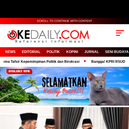
SCROLL TO CONTINUE WITH CONTENT
NEWS
EDITORIAL
POLITIK
KOPINI
JURNAL
SENI BUDAYA
epemimpinan Politik dan Birokrasi
Bangga! KPRI RSUD Moh Anwar Sume