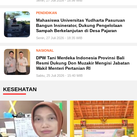
Senin, 27 Juli 2026 - 18:56 WIB
PENDIDIKAN
Mahasiswa Universitas Yudharta Pasuruan
Bangun Insinerator, Dukung Pengelolaan
Sampah Berkelanjutan di Desa Pajaran
Senin, 27 Juli 2026 - 18:35 WIB
NASIONAL
DPW Tani Merdeka Indonesia Provinsi Bali
Resmi Dukung Don Muzakir Mengisi Jabatan
Wakil Menteri Pertanian RI
Sabtu, 25 Juli 2026 - 15:40 WIB
KESEHATAN