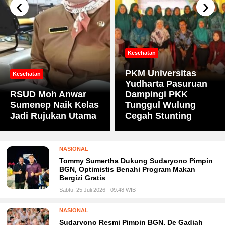
‹
›
Kesehatan
PKM Universitas
Kesehatan
Yudharta Pasuruan
RSUD Moh Anwar
Dampingi PKK
Sumenep Naik Kelas
Tunggul Wulung
Jadi Rujukan Utama
Cegah Stunting
NASIONAL
Tommy Sumertha Dukung Sudaryono Pimpin
BGN, Optimistis Benahi Program Makan
Bergizi Gratis
Sabtu, 25 Juli 2026 - 09:48 WIB
NASIONAL
Sudaryono Resmi Pimpin BGN, De Gadjah