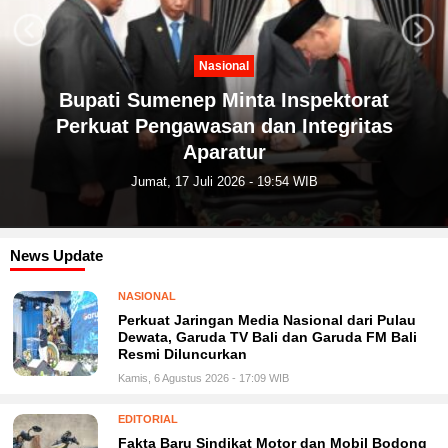
Next
Previous
Kesehatan
PKM Universitas Yudharta Pasuruan
Dampingi PKK Tunggul Wulung Cegah
Stunting
Kamis, 16 Juli 2026 - 19:37 WIB
News Update
NASIONAL
Perkuat Jaringan Media Nasional dari Pulau
Dewata, Garuda TV Bali dan Garuda FM Bali
Resmi Diluncurkan
Kamis, 6 Agustus 2026 - 17:09 WIB
EDITORIAL
Fakta Baru Sindikat Motor dan Mobil Bodong