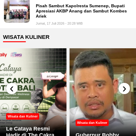
Pisah Sambut Kapolresta Sumenep, Bupati
Apresiasi AKBP Anang dan Sambut Kombes
Ariek
Jumat, 17 Juli 2026 - 20:28 WIB
WISATA KULINER
‹
›
Wisata dan Kuliner
Wisata dan Kuliner
Le Cataya Resmi
Hadir di The Cakra
Gubernur Bobby