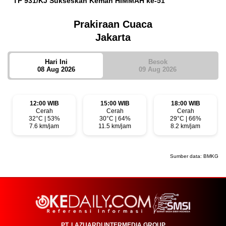
TP 931/KJ Sukseskan Kemah HIMMAH ke-51
Prakiraan Cuaca
Jakarta
Hari Ini
Besok
08 Aug 2026
09 Aug 2026
12:00 WIB
15:00 WIB
18:00 WIB
Cerah
Cerah
Cerah
32°C | 53%
30°C | 64%
29°C | 66%
7.6 km/jam
11.5 km/jam
8.2 km/jam
Sumber data:
BMKG
PT. LAZUARDI INTERMEDIA GROUP